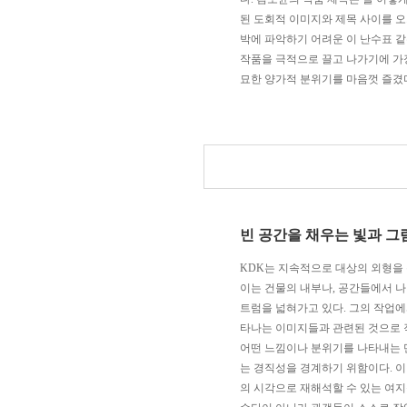
된 도회적 이미지와 제목 사이를 오
박에 파악하기 어려운 이 난수표 
작품을 극적으로 끌고 나가기에 가
묘한 양가적 분위기를 마음껏 즐겼
A, F, SF, W
의 이야기
제목에 대해 묻자
,
슬쩍 빠져나가듯
A
는
Artificial(
인공적인
)
의
,
그리고
빈 공간을 채우는 빛과 그
F
는
Façade(
정면
)
의
F,
그리고
Farbe(
KDK
는 지속적으로 대상의 외형을 
이는 건물의 내부나
,
공간들에서 나
SF
는
Science Fiction(
공상과학
)
의
S
트럼을 넓혀가고 있다
.
그의 작업에
타나는 이미지들과 관련된 것으로 
W
는
Wall(
벽
)
의
W, Winkle(
각
)
의
W,
어떤 느낌이나 분위기를 나타내는 
는 경직성을 경계하기 위함이다
.
이
그의 대답을 반추하며 되돌아본 각
의 시각으로 재해석할 수 있는 여지