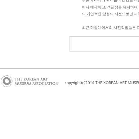
수단이 아니라 관객들이 스스로 작업
에서 배제하고
,
객관성을 유지하여 
A.
태양이 사라진
(abend)
자리에 인
의 개인적인 감성의 시선으로만 파
담한 구도로 앉혀진 건축물이 카메
최근 미술계에서의 사진작업들은 디
F.
세상은 빛으로 가득하다
.
작가의
한 이 과정을 거치지 않는 것은 아
와 유리나 거울로 만들어진 파사드
지를 과도하게 변형하지는 않는다
.
한 색채를 드러내는 이유이다
.
뿐만
SF.
다시 태양이 사라졌다
.
그리고 
급하겠지만 이렇게
KDK
의 작업은
물은 어둠 속에서 스스로 빛을 발
자가 만들어내는 비현실적인 공간
해하려고 하는 순간
,
김도균은 공간
그렇다면 이제는 이러한
KDK
의 
들의 제목들이 모두 다중의 의미를
의미의 단어들로 증폭될 가능성을 
'A'
에서
'SF'
까지
에서 발견할 수 있을 것이다
.
먼저 
그들만의 이야기가 쌓여가며 그 
평범한 건축물의 인공성에 주목한
람의 발길이 닿는 어디든 이러한 
건축물이라는 점이다
.
철골로 만든
하게 지나친다
.
그러나 조금만 시각
없는 것이 아니라 더 이상 뺄 것이
는 것이 건축물과 같은 인공적인 
시선을 사로잡은 것이 왜 이런 미
통계와 경험이 쌓여지면서 발전해 