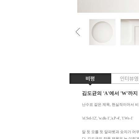
김도균의 'A'에서 'W'까지
난수표 같은 제목
,
현실적이어서 비
'sf.Sel-12', 'w.dk-1','a.P-4', 'f.Ws-1'
알 듯 모를 듯 알파벳과 숫자가 어
다
.
김도균의 작품 제목은 늘 이렇