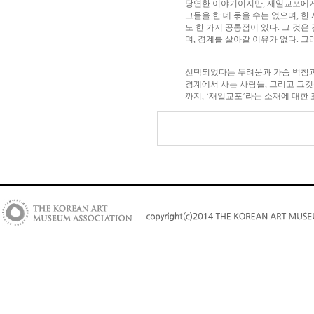
당연한 이야기이지만, 재일교포에게는
그들을 한 데 묶을 수는 없으며, 한
도 한 가지 공통점이 있다. 그 것은
며, 경계를 살아갈 이유가 없다. 
선택되었다는 두려움과 가슴 벅참
경계에서 사는 사람들, 그리고 그것
까지, ‘재일교포’라는 소재에 대한
문제들은 여전히 미해결 상태이지만,
인 김인숙은 경계에 살면서 오히려 
면, 김인숙에게 ‘재일교포’는 ‘일상
둘러싸고 있는 희로애락(喜怒哀楽)이
를 원한다.
일상예찬(日常礼賛)
작품 <사이에서: between two 
게 드러나 있다. 인생의 황혼에 서
기까지. 3대가 함께 한 가족사진에
풍요로운 일상이며, 그 일상을 소중
이 뛰어나다고 할 수 있다. 그녀
맑은 눈으로 세상을 바라보며, 그
물론, 거기에 ‘사이(경계)’가 존재
방 안에 놓인 자질구레한 물건에 이
착된 이 시대 재일교포들의 있는 그
녹아 들어 그 의미가 변해가고 있다