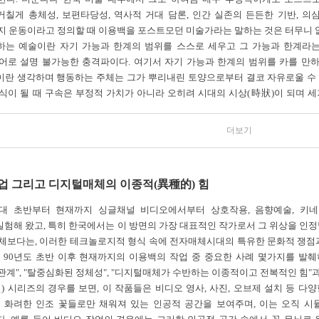
칠게 총체성, 보편타당성, 역사적 거대 담론, 인간 실존의 든든한 기반, 
지 운동이라고 정의할 때 이용백을 포스트모던 미술가라는 말하는 것은 터무니 
하는 예술이란 자기 가능과 한계의 범위를 스스로 세우고 그 가능과 한계라는
어로 설명 불가능한 충격파이다. 여기서 자기 가능과 한계의 범위를 카를 만하
란 생각하며 행동하는 주체는 그가 뿌리내린 토양으로부터 결코 자유로울 수 
식이 될 때 구속은 부정적 가치가 아니라 오히려 시대의 시상(時狀)이 되며 
 시대의 미술의 분위기는 군사독재 시절은 이치관념(二値觀念)의 시기였다. 예술
더보기
크롬 미술이나 미니멀리즘, 추상표현주의 등의 형식들을 각각 동양적 선(禪, ze
해서 해석하려 했다. 말하자면 서구적 형식에 동양의 이름이라는 번역어를 덧씌운
 토착신앙과 사회주의 리얼리즘으로 군부독재 자본주의의 병리를 해부한 민중미술(
업 그리고 디지털매체의 이종적(異種的) 힘
해외여행 및 해외유학이 자율화되었다. 그런데 1989년 이후 연속적으로 진행된 사
보편적 유학파 유입 속에서 위의 두 세력은 동력을 잃었다. 1990년대는 서구
년대 초반부터 현재까지 싱글채널 비디오에서부터 상호작용, 음향예술, 키
 사진, 설치 미술이 일대 홍수를 이룬 가운데 보는 이는 관전 포인트마저 
험해 왔고, 특히 한국에서는 이 방면의 가장 대표적인 작가로서 그 위상을 인정
대에 의존했다. 세계를 이끌던 두 개의 중심 기단(氣團)이 와해되고 다자적 
체보다는, 이러한 테크놀로지적 형식 속에 전자매체시대의 특유한 문화적 쟁점과
는 막을 수 없는 시대의 흐름이었으나 좋은 예술가와 그렇지 않은 예술의 구분,
 90년도 초반 이후 현재까지의 이용백의 작업 중 중요한 사례 몇가지를 발췌
어지러운 상황에서 이용백이 전격적으로 등장했으며 예술 형식의 자발적 창안과
관계", "탈중심화된 정체성", "디지털매체가 수반하는 이종적이고 전복적인 힘"
인) 시리즈의 경우를 보면, 이 작품들은 비디오 영사, 사진, 오브제 설치 등 
직 화려한 인조 꽃들로만 채워져 있는 인공적 공간을 보여주며, 이는 오직 
이용백은 모든 포스트모던의 조건들을 거절했다. 포스트모던이란 모더니즘의 무