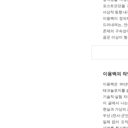
포스트모던을 거
사상적 동향 내
이용백이 정의
드러내려는, 언
존재의 구속성이
꿈꾼 이상이 형
알고 있다.
이용백이 태어난
예술가들은 모노
(風流)와 연계
무속, 굿 등의
이용백의 작
1985년부터 
그리고 최초의 
이용백은 90
미디어, 영상,
테크놀로지를 실
포스트모던의 잣
기술적 실험 자
다원적 개인주의
이 글에서 나는
후반 이러한 
현실과 가상의 
하나였다.
우선
(천사-군
2.
일체 없이 오
1990년대 