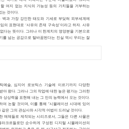
의심할 여지 없는 지식의 가능성 등의 가치들을 거부하는
없는 것이다.
 벽과 가장 강인한 태도와 기세로 부딪혀 외부세계에
임의 표현대로 ‘사유의 존재 구속성’이라고 하자. 사유
없다는 뜻이다. 그러나 이 한계치의 영양분을 기본으로
세기를 넘는 공감으로 탈바꿈된다는 진실 역시 우리는 잘
에 그 어떤 정치적 발화가 있어서는 안 되었다. 한국의
n)에서 비롯된 호흡, 유가의 수신(修身), 도가적 풍류
 이식구조였다. 둘째, 1980년의 기억으로부터 한반도
Minjung)이 세력을 확산시켰다. 이와 동시에 한국은
회주의권의 붕괴와 1993년 민권이양(民權移讓)의 확립,
미술의 무비판적 형식의 유입이 일반화되었다. 처음 보는
네틱예술, 심지어 로보틱스 기술에 이르기까지 다양한
설정할 수가 없었고 자체적 비평의 정신은 사라지고 서구
받아 왔다. 그러나 그의 작업에 대한 높은 평가는 그러한
양상의 포말(泡沫)로 분열되던 시기가 1990년이었다.
 상상력을 표현해 내는 그 만의 능력에서 오는 것이다.
 즉 전형과 모범이 사라진 시대이기도 했다. 1990년대
하여 논할 것이며, 이를 통해 "시뮬레이션 시대에 있어
 한국 동시대 예술의 의미에 대해서 성찰한 작가들 중
과 같은 그의 관심사와 시각적 어법이 드러날 것이다.
다양한 매체들로 제작되는 시리즈로서, 그들은 다른 사물은
시뮬라크르들로만 순수하게 구성된 디지털 시뮬레이션의
기력과 권태로부터 탈출하기 위한 충격 요법에 지나지